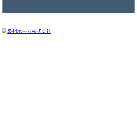
・分譲地情報
・流通物件
・住宅ラインナップ
・スタッフ紹介
・家づくりガイド
・施工業者募集
・構造、仕様
・企業情報
・施工事例
・アクセス
・モデルハウス
・ハウスミュージアム
・ギャラリー
・資料請求／お問い合わせ
・完成見学会情報
・来場予約
・リフォーム
・お友だちご紹介制度
・不動産売却
・採用情報