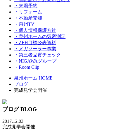
・来場予約
・リフォーム
・不動産売却
・泉州TV
・個人情報保護方針
・泉州ホームの気密測定
・ZEH目標公表資料
・メガソーラー事業
・第三者品質チェック
・NIGAWAグループ
・Room Clip
泉州ホーム HOME
ブログ
完成見学会開催
ブログ
BLOG
2017.12.03
完成見学会開催