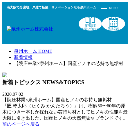
南大阪で分譲地、戸建て新築、リノベーションなら泉州ホーム
資料請求
来場予約
お問い合わせ
泉州ホーム HOME
新着情報
【院庄林業×泉州ホーム】国産ヒノキの芯持ち無垢材
新着トピックス
NEWS&TOPICS
2020.07.02
【院庄林業×泉州ホーム】国産ヒノキの芯持ち無垢材
『匠 乾太郎（たくみ かんたろう）』は、樹齢50〜60年の原
木につき一本しか採れない芯持ち材としてヒノキの性能を最
大限に引き出した、国産ヒノキの天然無垢材ブランドです。
前のページへ戻る