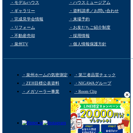
・モデルハウス
・ハウスミュージアム
・ギャラリー
・資料請求／お問い合わせ
・完成見学会情報
・来場予約
・リフォーム
・お友だちご紹介制度
・不動産売却
・採用情報
・泉州TV
・個人情報保護方針
・泉州ホームの気密測定
・第三者品質チェック
・ZEH目標公表資料
・NIGAWAグループ
・メガソーラー事業
・Room Clip