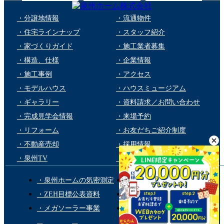
・分譲地情報
・流通物件
・住宅ラインナップ
・スタッフ紹介
・家づくりガイド
・施工業者募集
・構造、仕様
・企業情報
・施工事例
・アクセス
・モデルハウス
・ハウスミュージアム
・ギャラリー
・資料請求／お問い合わせ
・完成見学会情報
・来場予約
・リフォーム
・お友だちご紹介制度
・不動産売却
・採用情報
・泉州TV
・個人情報保護方針
・泉州ホームの気密測定
・第三者品質チェック
・ZEH目標公表資料
・NIGAWAグループ
・メガソーラー事業
・Room Clip