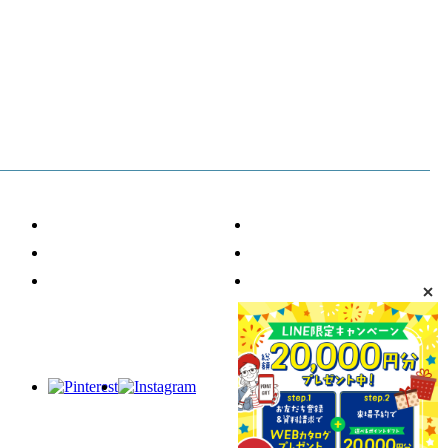
・ギャラリー
・資料請求／お問い合わせ
・完成見学会情報
・来場予約
・リフォーム
・お友だちご紹介制度
・不動産売却
・採用情報
・泉州TV
・個人情報保護方針
・泉州ホームの気密測定
・第三者品質チェック
・ZEH目標公表資料
・NIGAWAグループ
・メガソーラー事業
・Room Clip