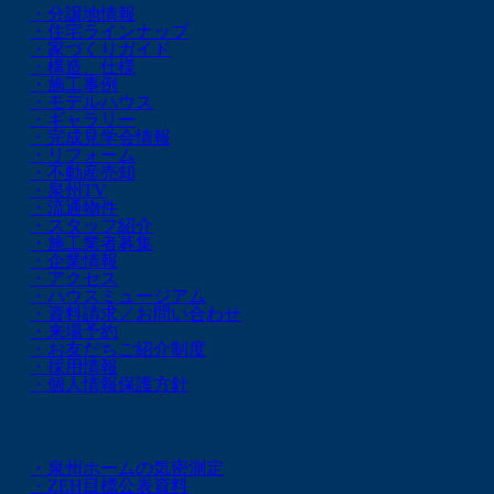
・分譲地情報
・住宅ラインナップ
・家づくりガイド
・構造、仕様
・施工事例
・モデルハウス
・ギャラリー
・完成見学会情報
・リフォーム
・不動産売却
・泉州TV
・流通物件
・スタッフ紹介
・施工業者募集
・企業情報
・アクセス
・ハウスミュージアム
・資料請求／お問い合わせ
・来場予約
・お友だちご紹介制度
・採用情報
・個人情報保護方針
・泉州ホームの気密測定
・ZEH目標公表資料