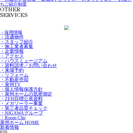
ちご紹介制度
OTHER
SERVICES
・採用情報
・流通物件
・スタッフ紹介
・施工業者募集
・企業情報
・アクセス
・ハウスミュージアム
・資料請求／お問い合わせ
・来場予約
・リフォーム
・不動産売却
・泉州TV
・個人情報保護方針
・泉州ホームの気密測定
・ZEH目標公表資料
・メガソーラー事業
・第三者品質チェック
・NIGAWAグループ
・Room Clip
泉州ホーム HOME
新着情報
020