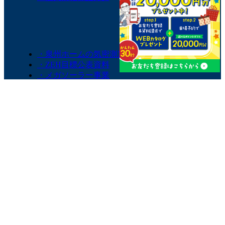
・泉州ホームの気密測定
・ZEH目標公表資料
・メガソーラー事業
・第三者品質チェック
・NIGAWAグループ
・Room Clip
© SENSYUHOME co.,LTD