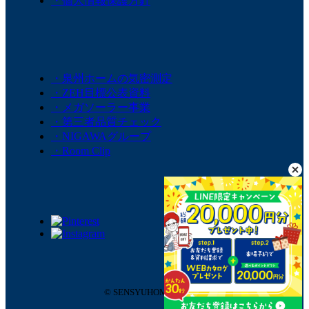
・個人情報保護方針
・泉州ホームの気密測定
・ZEH目標公表資料
・メガソーラー事業
・第三者品質チェック
・NIGAWAグループ
・Room Clip
© SENSYUHOME co.,LTD