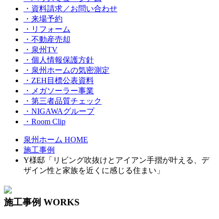
・資料請求／お問い合わせ
・来場予約
・リフォーム
・不動産売却
・泉州TV
・個人情報保護方針
・泉州ホームの気密測定
・ZEH目標公表資料
・メガソーラー事業
・第三者品質チェック
・NIGAWAグループ
・Room Clip
泉州ホーム HOME
施工事例
Y様邸「リビング吹抜けとアイアン手摺が叶える、デ
ザイン性と家族を近くに感じる住まい」
施工事例
WORKS