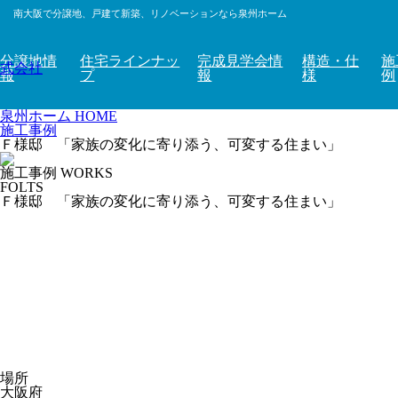
南大阪で分譲地、戸建て新築、リノベーションなら泉州ホーム
分譲地情
住宅ラインナッ
完成見学会情
構造・仕
施
報
プ
報
様
例
泉州ホーム HOME
施工事例
Ｆ様邸 「家族の変化に寄り添う、可変する住まい」
施工事例
WORKS
FOLTS
Ｆ様邸 「家族の変化に寄り添う、可変する住まい」
場所
大阪府