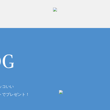
OG
ッコいい
トでプレゼント！