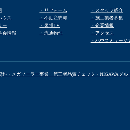
例
・リフォーム
・スタッフ紹介
ハウス
・不動産売却
・施工業者募集
リー
・泉州TV
・企業情報
学会情報
・流通物件
・アクセス
・ハウスミュージ
資料
・メガソーラー事業
・第三者品質チェック
・NIGAWAグル