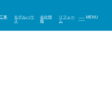
工事
モデルハウ
会社情
リフォー
MENU
ス
報
ム