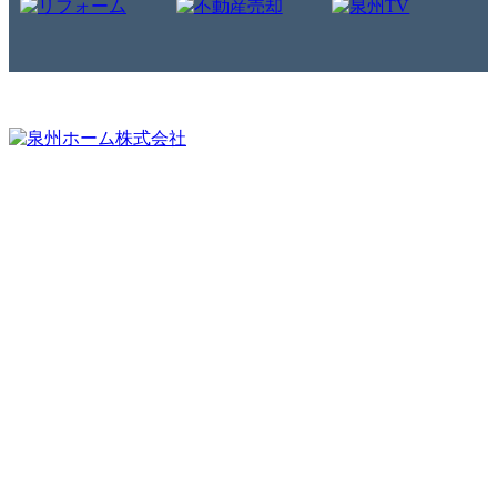
・分譲地情報
・流通物件
・住宅ラインナップ
・スタッフ紹介
・家づくりガイド
・施工業者募集
・構造、仕様
・企業情報
・施工事例
・アクセス
・モデルハウス
・ハウスミュージアム
・ギャラリー
・資料請求／お問い合わせ
・完成見学会情報
・来場予約
・リフォーム
・お友だちご紹介制度