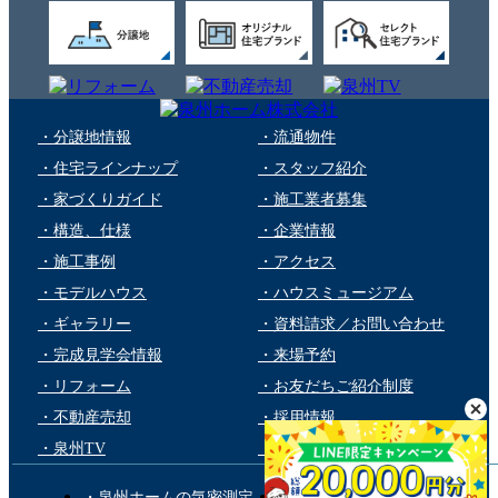
・分譲地情報
・流通物件
・住宅ラインナップ
・スタッフ紹介
・家づくりガイド
・施工業者募集
・構造、仕様
・企業情報
・施工事例
・アクセス
・モデルハウス
・ハウスミュージアム
・ギャラリー
・資料請求／お問い合わせ
・完成見学会情報
・来場予約
・リフォーム
・お友だちご紹介制度
・不動産売却
・採用情報
・泉州TV
・個人情報保護方針
・泉州ホームの気密測定
・第三者品質チェック