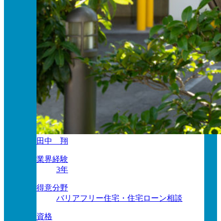
田中 翔
業界経験
3年
得意分野
バリアフリー住宅・住宅ローン相談
資格