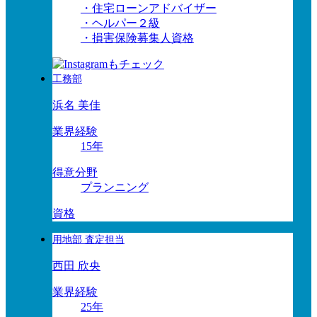
・住宅ローンアドバイザー
・ヘルパー２級
・損害保険募集人資格
工務部
浜名 美佳
業界経験
15年
得意分野
プランニング
資格
用地部 査定担当
西田 欣央
業界経験
25年