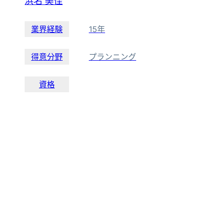
浜名 美佳
業界経験
15年
得意分野
プランニング
資格