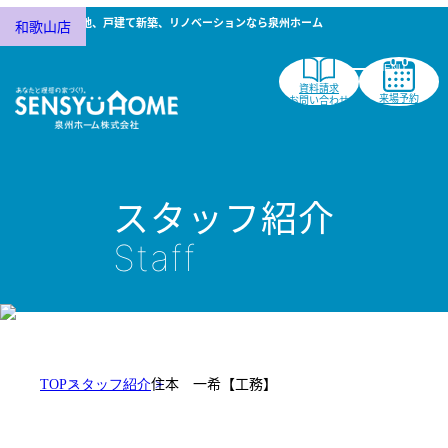
南大阪で分譲地、戸建て新築、リノベーションなら泉州ホーム
和歌山店
工務部
和歌山店
資料請求
来場予約
お問い合わせ
スタッフ紹介
Staff
住本 一希【工務】
TOP
スタッフ紹介