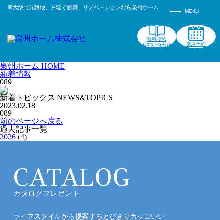
南大阪で分譲地、戸建て新築、リノベーションなら泉州ホーム
資料請求
来場予約
お問い合わせ
泉州ホーム HOME
新着情報
089
新着トピックス
NEWS&TOPICS
2023.02.18
089
前のページへ戻る
過去記事一覧
2026
(4)
CATALOG
カタログプレゼント
ライフスタイルから提案するとびきりカッコいい