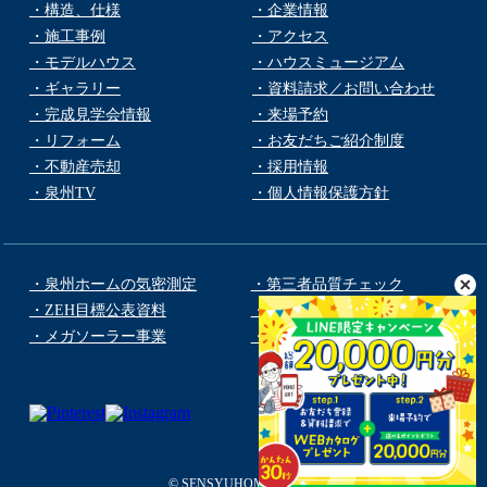
・構造、仕様
・企業情報
・施工事例
・アクセス
・モデルハウス
・ハウスミュージアム
・ギャラリー
・資料請求／お問い合わせ
・完成見学会情報
・来場予約
・リフォーム
・お友だちご紹介制度
・不動産売却
・採用情報
・泉州TV
・個人情報保護方針
・泉州ホームの気密測定
・第三者品質チェック
・ZEH目標公表資料
・NIGAWAグループ
・メガソーラー事業
・Room Clip
© SENSYUHOME co.,LTD