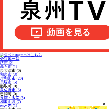
分譲地一覧
堺市 (2)
高石市 (1)
泉大津市 (0)
和泉市 (3)
岸和田市 (20)
貝塚市 (5)
熊取町 (0)
泉佐野市 (5)
忠岡町 (0)
泉南・阪南 (6)
和歌山県 (7)
南河内 (1)