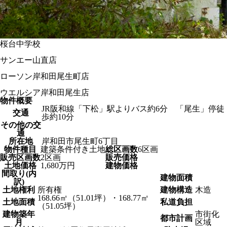
桜台中学校
サンエー山直店
ローソン岸和田尾生町店
ウエルシア岸和田尾生店
物件概要
JR阪和線「下松」駅よりバス約6分 「尾生」停徒
交通
歩約10分
その他の交
通
所在地
岸和田市尾生町6丁目
物件種目
建築条件付き土地
総区画数
6区画
販売区画数
2区画
販売価格
土地価格
1,680万円
建物価格
間取り(内
建物面積
訳)
土地権利
所有権
建物構造
木造
168.66㎡（51.01坪）・168.77㎡
土地面積
私道負担
（51.05坪）
建物築年
市街化
都市計画
月
区域