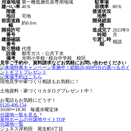
用途地域
第一種低層住居専用地域
駐車場
建ぺい率
40％
容積率
80％
階建
接道状況
地目
宅地
地勢
前面道路
開発総面
約6.0ｍ
幅
積
開発許可
造成完了
2023年9
番号
時期
月
建築確認
引渡し時
相談
番号
期
取引態様
代理
設備
都市ガス・公共下水
備考
光明小学校 / 桜台中学校 校区
見学ご予約や、資料請求などお気軽にお問い合わせください
現地見学や家づくり相談もお気軽に！
土地資料・家づくりカタログプレゼント中！
お電話もお気軽にどうぞ！
0120-406-154
10:00〜18:30 毎週水曜定休
分譲地一覧を見る
泉州ホームの分譲地サイトTOP
分譲地一覧
ジュネス岸和田 尾生町6丁目