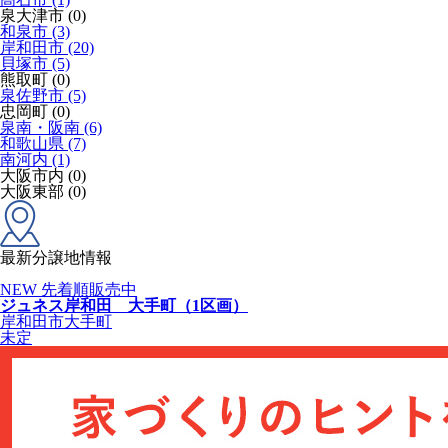
泉大津市 (0)
和泉市 (3)
岸和田市 (20)
貝塚市 (5)
熊取町 (0)
泉佐野市 (5)
忠岡町 (0)
泉南・阪南 (6)
和歌山県 (7)
南河内 (1)
大阪市内 (0)
大阪東部 (0)
最新分譲地情報
NEW
先着順販売中
ジュネス岸和田 大手町（1区画）
岸和田市大手町
未定