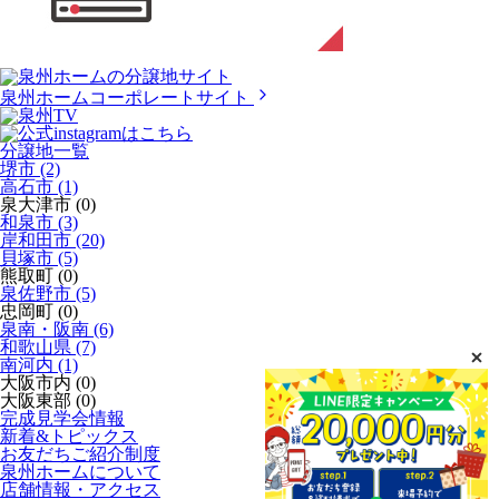
泉州ホームコーポレートサイト
分譲地一覧
堺市 (2)
高石市 (1)
泉大津市 (0)
和泉市 (3)
岸和田市 (20)
貝塚市 (5)
熊取町 (0)
泉佐野市 (5)
忠岡町 (0)
泉南・阪南 (6)
和歌山県 (7)
南河内 (1)
大阪市内 (0)
大阪東部 (0)
完成見学会情報
新着&トピックス
お友だちご紹介制度
泉州ホームについて
店舗情報・アクセス