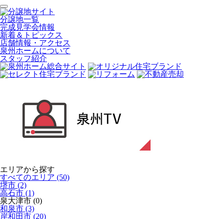
分譲地一覧
完成見学会情報
新着＆トピックス
店舗情報・アクセス
泉州ホームについて
スタッフ紹介
エリアから探す
すべてのエリア (50)
堺市 (2)
高石市 (1)
泉大津市 (0)
和泉市 (3)
岸和田市 (20)