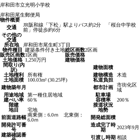
岸和田市立光明小学校
岸和田尾生郵便局
物件概要
JR阪和線「下松」駅よりバス約2分 「桜台中学校
交通
前」停徒歩約6分
その他の
交通
所在地
岸和田市尾生町3丁目
物件種目
建築条件付き土地
総区画数
2区画
販売区画数
1区画
販売価格
土地価格
1,250万円
建物価格
間取り(内
建物面積
訳)
土地権利
所有権
建物構造
木造
土地面積
100.03m² (30.25坪)
私道負担
市街化区
建物築年月
都市計画
域
用途地域
第一種住居地域
駐車場
建ぺい率
60％
容積率
200％
階建
接道状況
地目
宅地
地勢
南東側：6.0ｍ 北東側：
前面道路幅
開発総面積
6.0ｍ
開発許可番
造成完了時
2023年9月
号
期
建築確認番
引渡し時期
相談
号