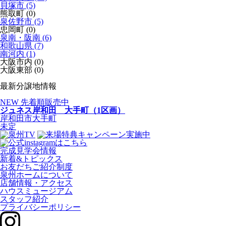
貝塚市 (5)
熊取町 (0)
泉佐野市 (5)
忠岡町 (0)
泉南・阪南 (6)
和歌山県 (7)
南河内 (1)
大阪市内 (0)
大阪東部 (0)
最新分譲地情報
NEW
先着順販売中
ジュネス岸和田 大手町（1区画）
岸和田市大手町
未定
完成見学会情報
新着&トピックス
お友だちご紹介制度
泉州ホームについて
店舗情報・アクセス
ハウスミュージアム
スタッフ紹介
プライバシーポリシー