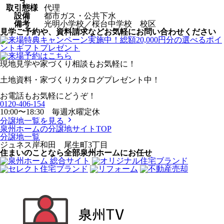
取引態様
代理
設備
都市ガス・公共下水
備考
光明小学校／桜台中学校 校区
見学ご予約や、資料請求などお気軽にお問い合わせください
現地見学や家づくり相談もお気軽に！
土地資料・家づくりカタログプレゼント中！
お電話もお気軽にどうぞ！
0120-406-154
10:00〜18:30 毎週水曜定休
分譲地一覧を見る
泉州ホームの分譲地サイトTOP
分譲地一覧
ジュネス岸和田 尾生町3丁目
住まいのことなら全部泉州ホームにお任せ