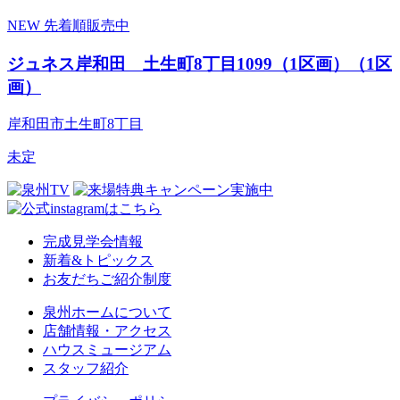
NEW
先着順販売中
ジュネス岸和田 土生町8丁目1099（1区画）（1区
画）
岸和田市土生町8丁目
未定
完成見学会情報
新着&トピックス
お友だちご紹介制度
泉州ホームについて
店舗情報・アクセス
ハウスミュージアム
スタッフ紹介