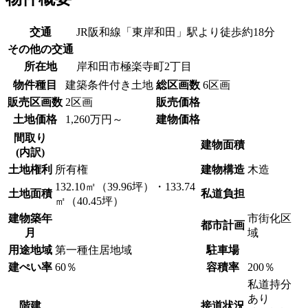
交通
JR阪和線「東岸和田」駅より徒歩約18分
その他の交通
所在地
岸和田市極楽寺町2丁目
物件種目
建築条件付き土地
総区画数
6区画
販売区画数
2区画
販売価格
土地価格
1,260万円～
建物価格
間取り
建物面積
(内訳)
土地権利
所有権
建物構造
木造
132.10㎡（39.96坪）・133.74
土地面積
私道負担
㎡（40.45坪）
建物築年
市街化区
都市計画
月
域
用途地域
第一種住居地域
駐車場
建ぺい率
60％
容積率
200％
私道持分
あり
階建
接道状況