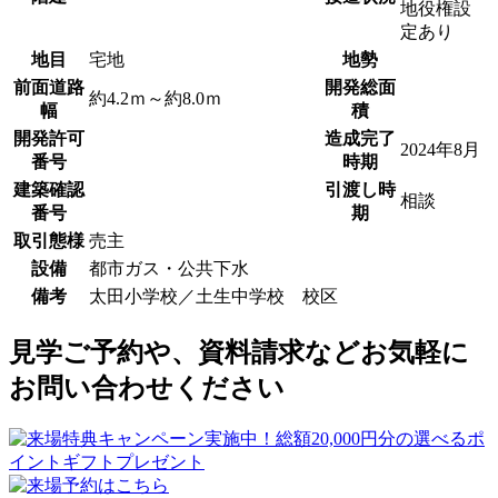
地役権設
定あり
地目
宅地
地勢
前面道路
開発総面
約4.2ｍ～約8.0ｍ
幅
積
開発許可
造成完了
2024年8月
番号
時期
建築確認
引渡し時
相談
番号
期
取引態様
売主
設備
都市ガス・公共下水
備考
太田小学校／土生中学校 校区
見学ご予約や、資料請求などお気軽に
お問い合わせください