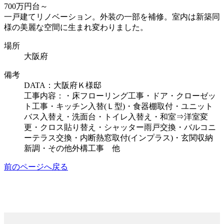
700万円台～
一戸建てリノベーション。外装の一部を補修。室内は新築同
様の美麗な空間に生まれ変わりました。
場所
大阪府
備考
DATA：大阪府Ｋ様邸
工事内容：・床フローリング工事・ドア・クローゼッ
ト工事・キッチン入替(Ｌ型)・食器棚取付・ユニット
バス入替え・洗面台・トイレ入替え・和室⇒洋室変
更・クロス貼り替え・シャッター雨戸交換・バルコニ
ーテラス交換・内断熱窓取付(インプラス)・玄関収納
新調・その他外構工事 他
前のページへ戻る