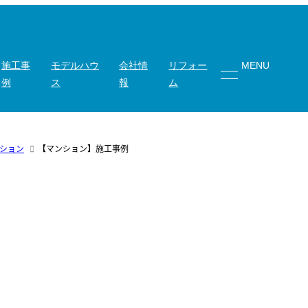
施工事
モデルハウ
会社情
リフォー
MENU
例
ス
報
ム
ション
【マンション】施工事例