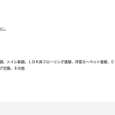
間に。
調、トイレ新調、ＬＤＫ床フローリング張替、洋室カーペット張替、Ｃ
ア交換、その他