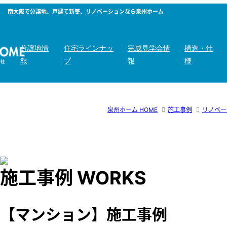
南大阪で分譲地、戸建て新築、リノベーションなら泉州ホーム
分譲地情
住宅ラインナッ
完成見学会情
構造・仕
報
プ
報
様
泉州ホーム HOME
施工事例
リノベー
施工事例
WORKS
【マンション】施工事例