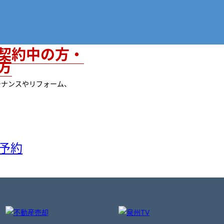
契約中の方・
方
テナンスやリフォーム、
、
予約